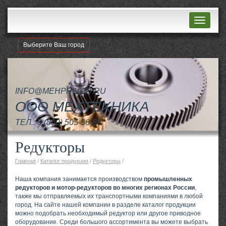
Навигац
Выберите Ваш город
INFO@MEHPRIVOD.RU
ООО МЕХТЕХНИКА
ТЕЛ.:
8 (800) 505-36-88
Редукторы
Главная
/
Каталог продукции
/
Редукторы
/
Наша компания занимается производством
промышленных
редукторов и мотор-редукторов во многих регионах России
,
также мы отправляемых их транспортными компаниями в любой
город. На сайте нашей компании в разделе каталог продукции
можно подобрать необходимый редуктор или другое приводное
оборудование. Среди большого ассортимента вы можете выбрать