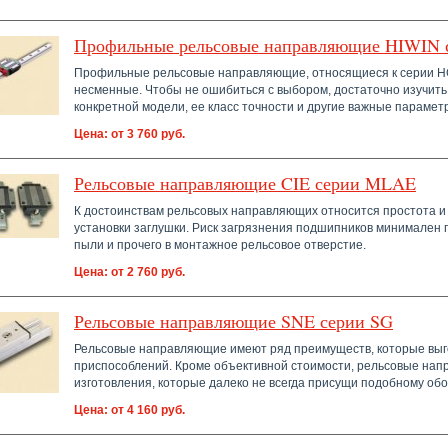
Профильные рельсовые направляющие HIWIN 
Профильные рельсовые направляющие, относящиеся к серии HG,
несменные. Чтобы не ошибиться с выбором, достаточно изучить
конкретной модели, ее класс точности и другие важные парамет
Цена: от 3 760 руб.
Рельсовые направляющие CIE серии MLAE
К достоинствам рельсовых направляющих относится простота и
установки заглушки. Риск загрязнения подшипников минимален 
пыли и прочего в монтажное рельсовое отверстие.
Цена: от 2 760 руб.
Рельсовые направляющие SNE серии SG
Рельсовые направляющие имеют ряд преимуществ, которые выг
приспособлений. Кроме объективной стоимости, рельсовые нап
изготовления, которые далеко не всегда присущи подобному об
Цена: от 4 160 руб.